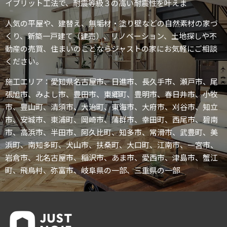
イブリット工法で、耐震等級３の高い耐震性を叶えま
人気の平屋や、建替え、無垢材・塗り壁などの自然素材の家づ
くり、新築一戸建て（建売）、リノベーション、土地探しや不
動産の売買、住まいのことならジャストの家にお気軽にご相談
ください。
施工エリア：愛知県名古屋市、日進市、長久手市、瀬戸市、尾
張旭市、みよし市、豊田市、東郷町、豊明市、春日井市、小牧
市、豊山町、清須市、大治町、東海市、大府市、刈谷市、知立
市、安城市、東浦町、岡崎市、蒲群市、幸田町、西尾市、碧南
市、高浜市、半田市、阿久比町、知多市、常滑市、武豊町、美
浜町、南知多町、犬山市、扶桑町、大口町、江南市、一宮市、
岩倉市、北名古屋市、稲沢市、あま市、愛西市、津島市、蟹江
町、飛鳥村、弥富市、岐阜県の一部、三重県の一部