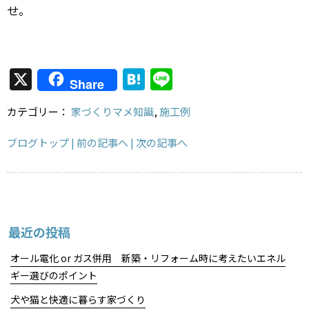
せ。
X
H
Li
Share
at
n
カテゴリー：
家づくりマメ知識
,
施工例
e
e
n
ブログトップ
| 前の記事へ
| 次の記事へ
a
最近の投稿
オール電化 or ガス併用 新築・リフォーム時に考えたいエネル
ギー選びのポイント
犬や猫と快適に暮らす家づくり