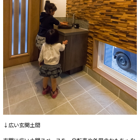
↓広い玄関土間