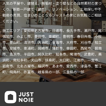
人気の平屋や、建替え、無垢材・塗り壁などの自然素材の家づ
くり、新築一戸建て（建売）、リノベーション、土地探しや不
動産の売買、住まいのことならジャストの家にお気軽にご相談
ください。
施工エリア：愛知県名古屋市、日進市、長久手市、瀬戸市、尾
張旭市、みよし市、豊田市、東郷町、豊明市、春日井市、小牧
市、豊山町、清須市、大治町、東海市、大府市、刈谷市、知立
市、安城市、東浦町、岡崎市、蒲群市、幸田町、西尾市、碧南
市、高浜市、半田市、阿久比町、知多市、常滑市、武豊町、美
浜町、南知多町、犬山市、扶桑町、大口町、江南市、一宮市、
岩倉市、北名古屋市、稲沢市、あま市、愛西市、津島市、蟹江
町、飛鳥村、弥富市、岐阜県の一部、三重県の一部