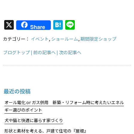
X
H
Li
Share
at
n
カテゴリー：
イベント
,
ショールーム
,
期間限定ショップ
e
e
n
ブログトップ
| 前の記事へ
| 次の記事へ
a
最近の投稿
オール電化 or ガス併用 新築・リフォーム時に考えたいエネル
ギー選びのポイント
犬や猫と快適に暮らす家づくり
形状と素材を考える、戸建て住宅の『屋根』