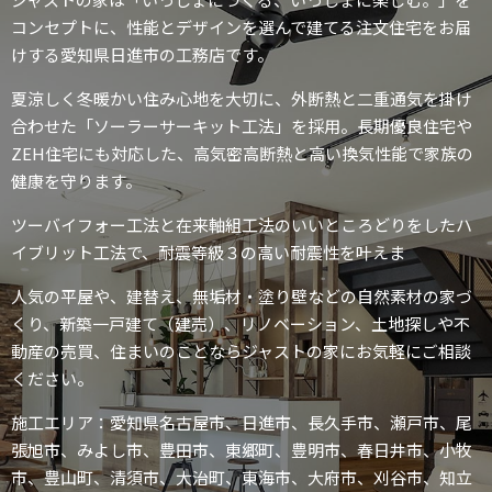
コンセプトに、性能とデザインを選んで建てる注文住宅をお届
けする愛知県日進市の工務店です。
夏涼しく冬暖かい住み心地を大切に、外断熱と二重通気を掛け
合わせた「ソーラーサーキット工法」を採用。長期優良住宅や
ZEH住宅にも対応した、高気密高断熱と高い換気性能で家族の
健康を守ります。
ツーバイフォー工法と在来軸組工法のいいところどりをしたハ
イブリット工法で、耐震等級３の高い耐震性を叶えま
人気の平屋や、建替え、無垢材・塗り壁などの自然素材の家づ
くり、新築一戸建て（建売）、リノベーション、土地探しや不
動産の売買、住まいのことならジャストの家にお気軽にご相談
ください。
施工エリア：愛知県名古屋市、日進市、長久手市、瀬戸市、尾
張旭市、みよし市、豊田市、東郷町、豊明市、春日井市、小牧
市、豊山町、清須市、大治町、東海市、大府市、刈谷市、知立