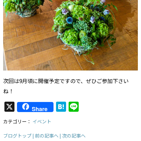
次回は9月頃に開催予定ですので、ぜひご参加下さい
ね！
X
H
Li
Share
at
n
カテゴリー：
イベント
e
e
n
ブログトップ
| 前の記事へ
| 次の記事へ