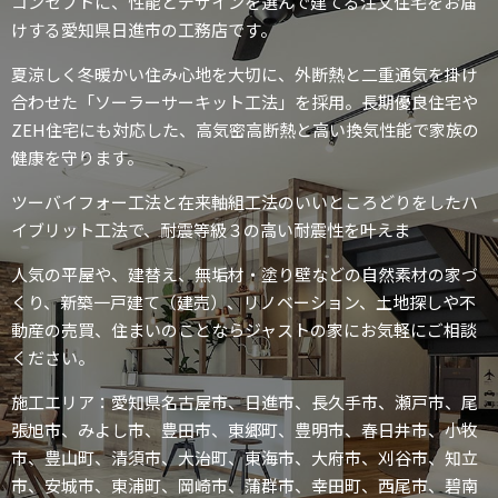
コンセプトに、性能とデザインを選んで建てる注文住宅をお届
けする愛知県日進市の工務店です。
夏涼しく冬暖かい住み心地を大切に、外断熱と二重通気を掛け
合わせた「ソーラーサーキット工法」を採用。長期優良住宅や
ZEH住宅にも対応した、高気密高断熱と高い換気性能で家族の
健康を守ります。
ツーバイフォー工法と在来軸組工法のいいところどりをしたハ
イブリット工法で、耐震等級３の高い耐震性を叶えま
人気の平屋や、建替え、無垢材・塗り壁などの自然素材の家づ
くり、新築一戸建て（建売）、リノベーション、土地探しや不
動産の売買、住まいのことならジャストの家にお気軽にご相談
ください。
施工エリア：愛知県名古屋市、日進市、長久手市、瀬戸市、尾
張旭市、みよし市、豊田市、東郷町、豊明市、春日井市、小牧
市、豊山町、清須市、大治町、東海市、大府市、刈谷市、知立
市、安城市、東浦町、岡崎市、蒲群市、幸田町、西尾市、碧南