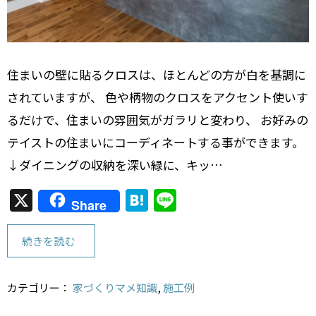
住まいの壁に貼るクロスは、ほとんどの方が白を基調に
されていますが、 色や柄物のクロスをアクセント使いす
るだけで、住まいの雰囲気がガラリと変わり、 お好みの
テイストの住まいにコーディネートする事ができます。
↓ダイニングの収納を深い緑に、キッ…
X
H
Li
Share
at
n
e
e
続きを読む
n
a
カテゴリー：
家づくりマメ知識
,
施工例