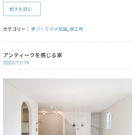
at
n
e
e
続きを読む
n
a
カテゴリー：
家づくりマメ知識
,
施工例
アンティークを感じる家
2020/11/19