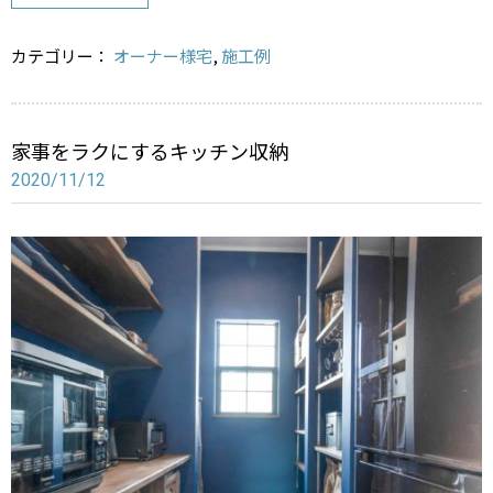
n
a
カテゴリー：
オーナー様宅
,
施工例
家事をラクにするキッチン収納
2020/11/12