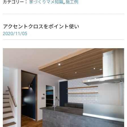
a
カテゴリー：
家づくりマメ知識
,
施工例
アクセントクロスをポイント使い
2020/11/05