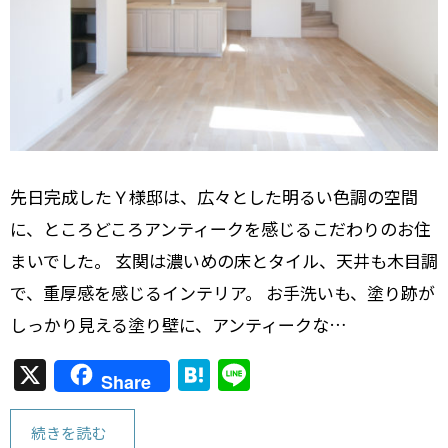
先日完成したＹ様邸は、広々とした明るい色調の空間
に、ところどころアンティークを感じるこだわりのお住
まいでした。 玄関は濃いめの床とタイル、天井も木目調
で、重厚感を感じるインテリア。 お手洗いも、塗り跡が
しっかり見える塗り壁に、アンティークな…
X
H
Li
Share
at
n
e
e
続きを読む