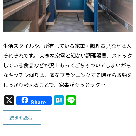
生活スタイルや、所有している家電・調理器具などは人
それぞれです。 大きな家電と細かい調理器具、ストック
している食品などが沢山あってごちゃついてしまいがち
なキッチン廻りは、家をプランニングする時から収納を
しっかり考えることで、家事がぐっとラク…
X
H
Li
Share
at
n
e
e
続きを読む
n